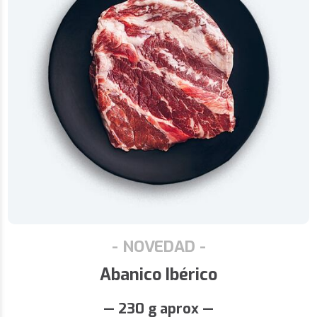
- NOVEDAD -
Abanico Ibérico
— 230 g aprox —