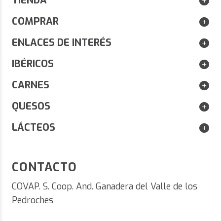
TIENDA
¡BARBACOA DE REGALO! POR COMPRAS
NOVEDAD
SUPERIORES A 120 € EN CARNES.
COMPRAR
ENLACES DE INTERÉS
IBÉRICOS
CARNES
QUESOS
LÁCTEOS
CONTACTO
COVAP. S. Coop. And. Ganadera del Valle de los
Pedroches