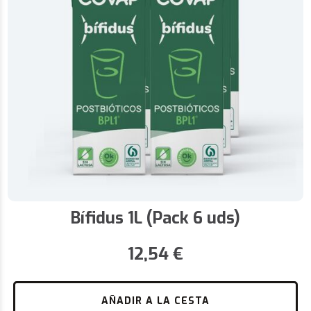
DISFRU
NOVEDAD: LECHE DE CABRA 200ML
PEDIDO
Bífidus 1L (Pack 6 uds)
ESENCI
12,54
€
AÑADIR A LA CESTA