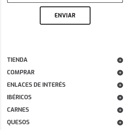
ENVIAR
TIENDA
COMPRAR
DISFRUTA DE UN 10% DE DESCUENTO EN
ENVÍOS G
ENLACES DE INTERÉS
PEDIDOS SUPERIORES A 80 € EN PRODUCTOS
ESENCIA
ESENCIAÚNICA.
IBÉRICOS
CARNES
QUESOS