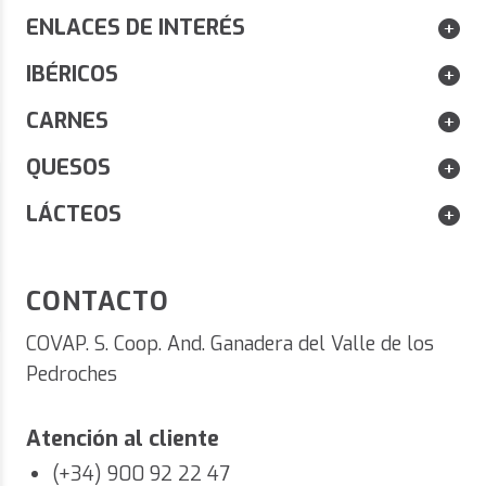
ENLACES DE INTERÉS
IBÉRICOS
CARNES
QUESOS
DISFRUTA DE UN 10% DE DESCUENTO EN
LÁCTEOS
ENVÍOS G
PEDIDOS SUPERIORES A 80 € EN PRODUCTOS
ESENCIA
ESENCIAÚNICA.
CONTACTO
COVAP. S. Coop. And. Ganadera del Valle de los
Pedroches
Atención al cliente
(+34) 900 92 22 47