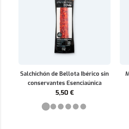
Salchichón de Bellota Ibérico sin
M
conservantes Esenciaúnica
5,50
€