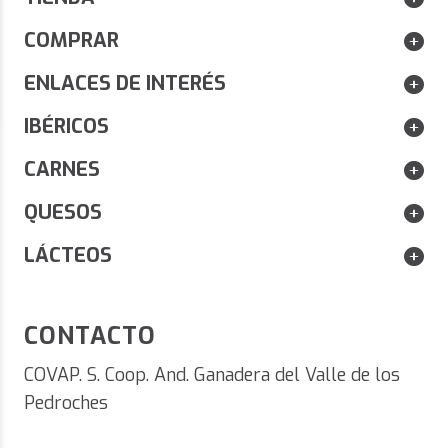
DISFRUTA DE UN 10% DE DESCUENTO EN
ENVÍOS G
PEDIDOS SUPERIORES A 80 € EN PRODUCTOS
ESENCIA
COMPRAR
ESENCIAÚNICA.
ENLACES DE INTERÉS
IBÉRICOS
CARNES
QUESOS
LÁCTEOS
CONTACTO
COVAP. S. Coop. And. Ganadera del Valle de los
Pedroches