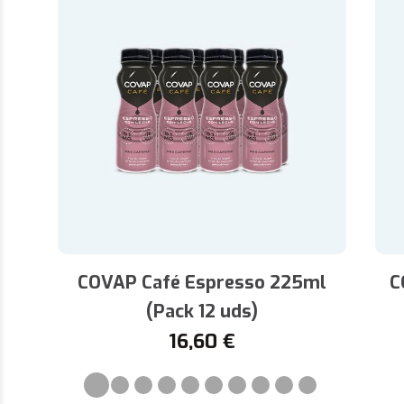
COVAP Café Espresso 225ml
C
(Pack 12 uds)
16,60
€