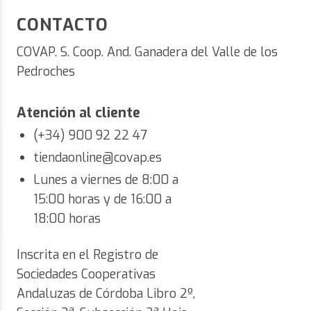
CONTACTO
COVAP. S. Coop. And. Ganadera del Valle de los
Pedroches
Atención al cliente
(+34) 900 92 22 47
tiendaonline@covap.es
¡BARBACOA DE REGALO! POR COMPRAS
NOVEDAD
SUPERIORES A 120 € EN CARNES.
Lunes a viernes de 8:00 a
15:00 horas y de 16:00 a
18:00 horas
Inscrita en el Registro de
Sociedades Cooperativas
Andaluzas de Córdoba Libro 2º,