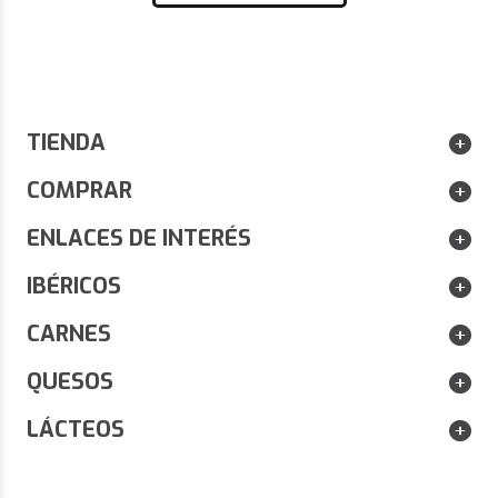
DISFRUTA DE UN 10% DE DESCUENTO EN
ENVÍOS G
PEDIDOS SUPERIORES A 80 € EN PRODUCTOS
TIENDA
ESENCIA
ESENCIAÚNICA.
COMPRAR
ENLACES DE INTERÉS
IBÉRICOS
CARNES
QUESOS
LÁCTEOS